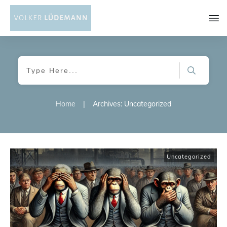
Home
|
Archives: Uncategorized
Uncategorized